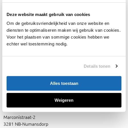
Our Projects
Sales and Service
Deze website maakt gebruik van cookies
Vacancies
Om de gebruiksvriendelijkheid van onze website en
diensten te optimaliseren maken wij gebruik van cookies.
Applications
Voor het plaatsen van sommige cookies hebben we
Yachts
echter wel toestemming nodig.
Workboats
Products
Details tonen
Heating
Air-conditioning
Alles toestaan
Fresh-air
Weigeren
Address
Marconistraat-2
3281 NB-Numansdorp