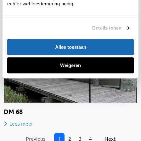
echter wel toestemming nodig.
Details tonen
Alles toestaan
Weigeren
DM 68
Lees meer
1
2
3
4
Previous
Next