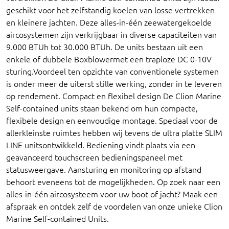
geschikt voor het zelfstandig koelen van losse vertrekken
en kleinere jachten. Deze alles-in-één zeewatergekoelde
aircosystemen zijn verkrijgbaar in diverse capaciteiten van
9.000 BTUh tot 30.000 BTUh. De units bestaan uit een
enkele of dubbele Boxblowermet een traploze DC 0-10V
sturing.Voordeel ten opzichte van conventionele systemen
is onder meer de uiterst stille werking, zonder in te leveren
op rendement. Compact en flexibel design De Clion Marine
Self-contained units staan bekend om hun compacte,
flexibele design en eenvoudige montage. Speciaal voor de
allerkleinste ruimtes hebben wij tevens de ultra platte SLIM
LINE unitsontwikkeld. Bediening vindt plaats via een
geavanceerd touchscreen bedieningspaneel met
statusweergave. Aansturing en monitoring op afstand
behoort eveneens tot de mogelijkheden. Op zoek naar een
alles-in-één aircosysteem voor uw boot of jacht? Maak een
afspraak en ontdek zelf de voordelen van onze unieke Clion
Marine Self-contained Units.