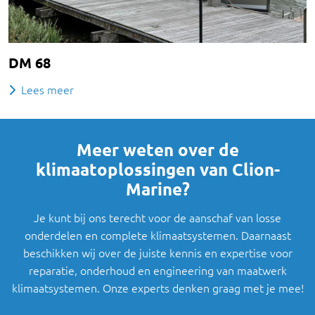
DM 68
Lees meer
Meer weten over de
klimaatoplossingen van Clion-
Marine?
Je kunt bij ons terecht voor de aanschaf van losse
onderdelen en complete klimaatsystemen. Daarnaast
beschikken wij over de juiste kennis en expertise voor
reparatie, onderhoud en engineering van maatwerk
klimaatsystemen. Onze experts denken graag met je mee!